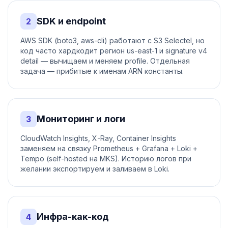
SDK и endpoint
2
AWS SDK (boto3, aws-cli) работают с S3 Selectel, но
код часто хардкодит регион us-east-1 и signature v4
detail — вычищаем и меняем profile. Отдельная
задача — прибитые к именам ARN константы.
Мониторинг и логи
3
CloudWatch Insights, X-Ray, Container Insights
заменяем на связку Prometheus + Grafana + Loki +
Tempo (self-hosted на MKS). Историю логов при
желании экспортируем и заливаем в Loki.
Инфра-как-код
4