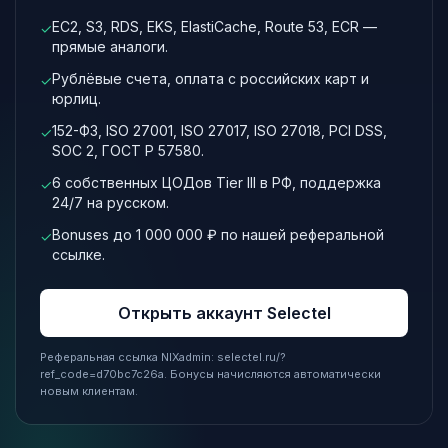
EC2, S3, RDS, EKS, ElastiCache, Route 53, ECR —
✓
прямые аналоги.
Рублёвые счета, оплата с российских карт и
✓
юрлиц.
152-ФЗ, ISO 27001, ISO 27017, ISO 27018, PCI DSS,
✓
SOC 2, ГОСТ Р 57580.
6 собственных ЦОДов Tier III в РФ, поддержка
✓
24/7 на русском.
Bonuses до 1 000 000 ₽ по нашей реферальной
✓
ссылке.
Открыть аккаунт Selectel
Реферальная ссылка NIXadmin: selectel.ru/?
ref_code=d70bc7c26a. Бонусы начисляются автоматически
новым клиентам.