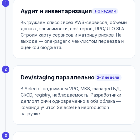
1
Аудит и инвентаризация
1–2 недели
Выгружаем список всех AWS-сервисов, объёмы
данных, зависимости, cost report, RPO/RTO SLA.
Строим карту сервисов и матрицу рисков. На
выходе — one-pager с чек-листом переезда и
оценкой бюджета.
2
Dev/staging параллельно
2–3 недели
В Selectel поднимаем VPC, MKS, managed БД,
CI/CD, registry, наблюдаемость. Разработчики
деплоят фичи одновременно в оба облака —
команда учится Selectel на неproduction
нагрузке.
3