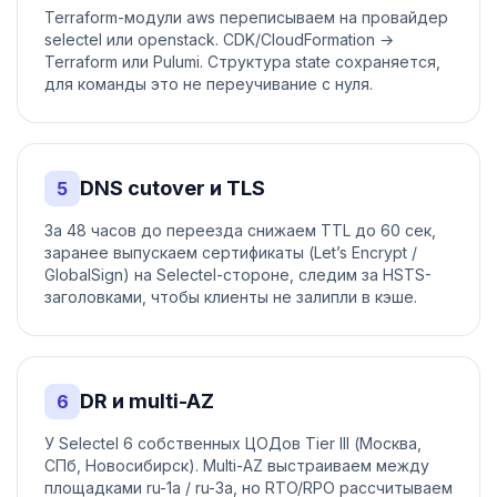
Terraform-модули aws переписываем на провайдер
selectel или openstack. CDK/CloudFormation →
Terraform или Pulumi. Структура state сохраняется,
для команды это не переучивание с нуля.
DNS cutover и TLS
5
За 48 часов до переезда снижаем TTL до 60 сек,
заранее выпускаем сертификаты (Let’s Encrypt /
GlobalSign) на Selectel-стороне, следим за HSTS-
заголовками, чтобы клиенты не залипли в кэше.
DR и multi-AZ
6
У Selectel 6 собственных ЦОДов Tier III (Москва,
СПб, Новосибирск). Multi-AZ выстраиваем между
площадками ru-1a / ru-3a, но RTO/RPO рассчитываем