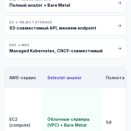
→
Полный аналог + Bare Metal
S3 → OBJECT STORAGE
→
S3-совместимый API, меняем endpoint
EKS → MKS
→
Managed Kubernetes, CNCF-совместимый
AWS-сервис
Selectel-аналог
Полнота
EC2
Облачные серверы
full
(compute)
(VPC) + Bare Metal