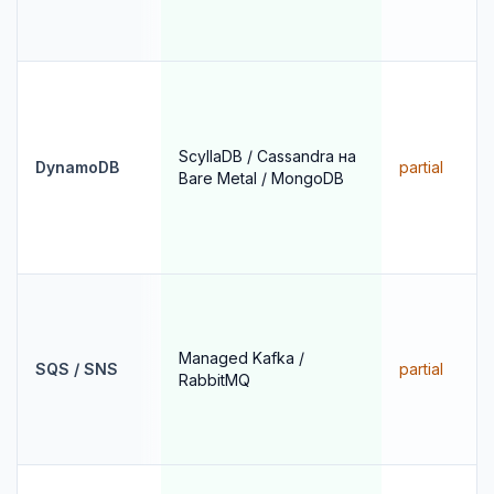
ScyllaDB / Cassandra на
DynamoDB
partial
Bare Metal / MongoDB
Managed Kafka /
SQS / SNS
partial
RabbitMQ