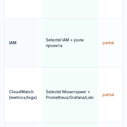
Selectel IAM + роли
IAM
partial
проекта
CloudWatch
Selectel Мониторинг +
partial
(metrics/logs)
Prometheus/Grafana/Loki