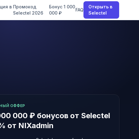
ция в
Промокод
Бонус 1 000
Открыть в
FAQ
Selectel 2026
000 ₽
Selectel
ЬНЫЙ ОФФЕР
000 000 ₽ бонусов от Selectel
% от NIXadmin