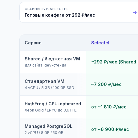
СРАВНИТЬ В SELECTEL
→
Готовые конфиги от 292 ₽/мес
Сервис
Selectel
Shared / бюджетная VM
~292 ₽/мес (Shared 
для сайта, dev-стенда
Стандартная VM
~7 200 ₽/мес
4 vCPU / 8 GB / 100 GB SSD
HighFreq / CPU-optimized
от ~1 810 ₽/мес
Xeon Gold / EPYC до 3,6 ГГц
Managed PostgreSQL
от ~6 900 ₽/мес
2 vCPU / 8 GB / 50 GB