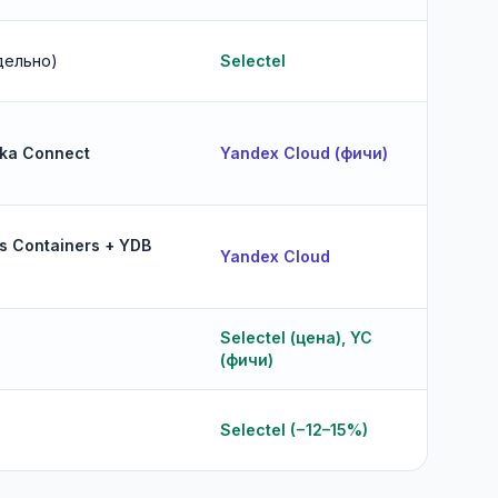
дельно)
Selectel
fka Connect
Yandex Cloud (фичи)
ss Containers + YDB
Yandex Cloud
Selectel (цена), YC
(фичи)
Selectel (−12–15%)