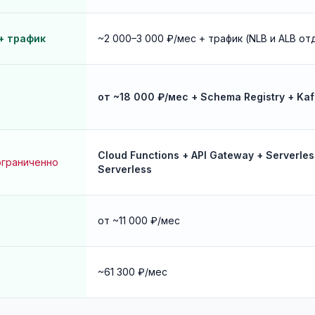
 + трафик
~2 000–3 000 ₽/мес + трафик (NLB и ALB от
от ~18 000 ₽/мес + Schema Registry + Ka
Cloud Functions + API Gateway + Serverle
ограниченно
Serverless
от ~11 000 ₽/мес
~61 300 ₽/мес