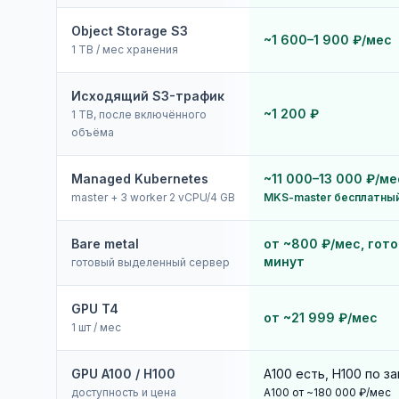
Object Storage S3
~1 600–1 900 ₽/мес
1 TB / мес хранения
Исходящий S3-трафик
~1 200 ₽
1 TB, после включённого
объёма
Managed Kubernetes
~11 000–13 000 ₽/ме
master + 3 worker 2 vCPU/4 GB
MKS-master бесплатны
Bare metal
от ~800 ₽/мес, гото
минут
готовый выделенный сервер
GPU T4
от ~21 999 ₽/мес
1 шт / мес
GPU A100 / H100
A100 есть, H100 по з
доступность и цена
A100 от ~180 000 ₽/мес