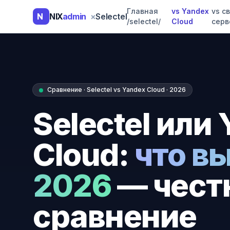
Главная
vs Yandex
vs с
NIX
admin
×
Selectel
/selectel/
Cloud
серв
Сравнение · Selectel vs Yandex Cloud · 2026
Selectel или
Cloud:
что в
2026
— чест
сравнение