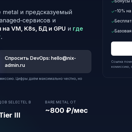
Бонусы 
✓
−10% на
e metal и предсказуемый
✓
managed-сервисов и
Бесплат
✓
 на VM, K8s, БД и GPU
и
где
Базовая
✓
т
.
Спросить DevOps: hello@nix-
Ссылка пом
admin.ru
комиссию, он
омиссию. Цифры даём максимально честно, но
ОВ SELECTEL В
BARE METAL ОТ
~800 ₽/мес
Tier III