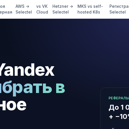
воя
AWS →
vs VK
Hetzner →
MKS vs self-
Регистра
ерная
Selectel
Cloud
Selectel
hosted K8s
Selectel
 Yandex
ыбрать в
ное
РЕФЕРАЛ
До 1 
+ −10