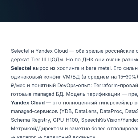
Selectel и Yandex Cloud — оба зрелые российские
держат Tier III ЦОДы. Но по ДНК они очень разн
Selectel
вырос из хостинга и bare metal. Его си
одинаковый конфиг VM/БД (в среднем на 15–30%)
₽/мес и понятный DevOps-опыт: Terraform-провай
готовые managed БД. Модель тарификации — пред
Yandex Cloud
— это полноценный гиперскейлер ре
managed-сервисов (YDB, DataLens, DataProc, DataS
Schema Registry, GPU H100, SpeechKit/Vision/Yand
Метрикой/Директом и заметно более отполирован
→ каталог → сервисный аккаунт».