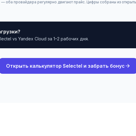
— оба провайдера регулярно двигают прайс. Цифры собраны из открытых
агрузки?
tel vs Yandex Cloud за 1–2 рабочих дня.
Открыть калькулятор Selectel и забрать бонус