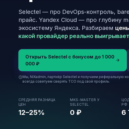
Selectel — про DevOps-контроль, bar
прайс. Yandex Cloud — про глубину 
экосистему Яндекса. Разбираем
цены
какой провайдер реально выигрывае
Открыть Selectel с бонусом до 1 000
000 ₽
Мы, NIXadmin, партнёр Selectel и получаем реферальную к
всегда советуем сверять TCO под свой профиль.
СРЕДНЯЯ РАЗНИЦА
MKS-MASTER У
ЦОД
ЦЕН
SELECTEL
РФ
12–25%
0 ₽
6 