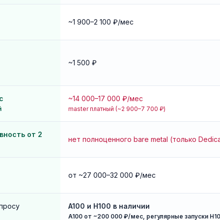
~1 900–2 100 ₽/мес
~1 500 ₽
с
~14 000–17 000 ₽/мес
й
master платный (~2 900–7 700 ₽)
вность от 2
нет полноценного bare metal (только Dedic
от ~27 000–32 000 ₽/мес
апросу
A100 и H100 в наличии
A100 от ~200 000 ₽/мес, регулярные запуски H1